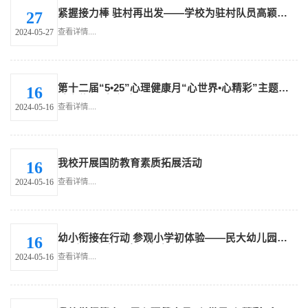
紧握接力棒 驻村再出发——学校为驻村队员高颖壮
27
行
查看详情....
2024-05-27
第十二届“5•25”心理健康月“心世界•心精彩”主题活
16
动宣传系列（二）
查看详情....
2024-05-16
我校开展国防教育素质拓展活动
16
查看详情....
2024-05-16
幼小衔接在行动 参观小学初体验——民大幼儿园开
16
展“参观小学环境初体验”活动
查看详情....
2024-05-16