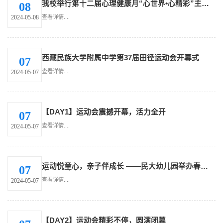
我校举行第十二届心理健康月“心世界•心精彩”主题
08
活动启动仪式
查看详情....
2024-05-08
西藏民族大学附属中学第37届田径运动会开幕式
07
查看详情....
2024-05-07
【DAY1】运动会震撼开幕，活力全开
07
查看详情....
2024-05-07
运动悦童心，亲子伴成长 ——民大幼儿园举办春季
07
亲子运动会
查看详情....
2024-05-07
【DAY2】运动会精彩不停，圆满闭幕