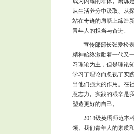
成为闪耀的群体。磨炼
从生活养分中汲取、从探
站在奇迹的肩膀上缔造
青年人的担当与奋进。
宣传部部长张爱松
精神始终激励着一代又
习理论为主，但是理论
学习了理论而忽视了实
出他们强大的作用。在
意志力。实践的艰辛是
塑造更好的自己。
20
18
级英语师范本
领。我们青年人的素质