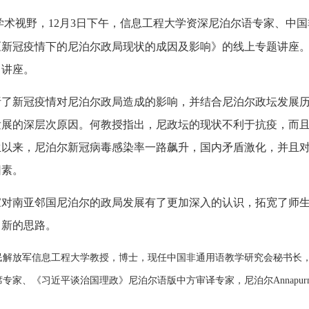
学术视野，
12月3日下午，信息工程大学资深尼泊尔语专家、中
《新冠疫情下的尼泊尔政局现状的成因及影响》的线上专题讲座
了讲座。
析了新冠疫情对尼泊尔政局造成的影响，并结合尼泊尔政坛发展
尼政坛发展的深层次原因。何教授指出，尼政坛的现状不利于抗疫，
以来，尼泊尔新冠病毒感染率一路飙升，国内矛盾激化，并且对
因素。
家对南亚邻国尼泊尔的政局发展有了更加深入的认识，拓宽了师
了新的思路。
民解放军信息工程大学教授，博士，现任中国非通用语教学研究会秘书长
席专家、《习近平谈治国理政》尼泊尔语版中方审译专家，尼泊尔
Anna