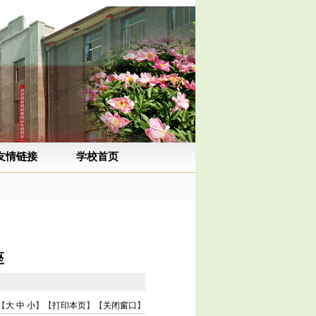
友情链接
学校首页
座
【
大
中
小
】【
打印本页
】【
关闭窗口
】