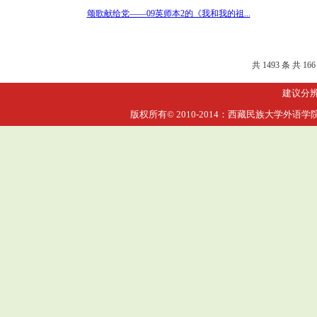
颂歌献给党――09英师本2的《我和我的祖...
共 1493 条 共 16
建议分辨率
版权所有© 2010-2014：西藏民族大学外语