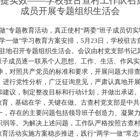
 提实效
——
学校驻古查村工作队召集
成员开展专题组织生活会
做”专题教育活动，真正使村“两委”班子成员切
学一做”学习教育方案安排，
5
月
23
日，学校驻古
会驻地召开专题组织生活会。会议由村党支部书记
子成员逐一联系个人思想、工作、生活、作风实
神，对照共产党员的标准和要求，开展问题大排
，进行党性分析，广泛征询意见，严肃认真地开
和建议，制定整改目标和行动计划，并做出承诺
习教育，基础在学，关键在做。古查村党支部是中
一，存在的主要问题包括领导班子创造力、凝聚
识弱等。为解决上述问题，工作队严格按照古查村
教育活动实施方案稳步推进，践行“两学一做”常