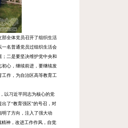
支部全体党员召开了组织生活
以一名普通党员过组织生活会
摇；二是要坚决维护党中央和
忘初心，继续前进，要继续发
育工作，为自治区高等教育工
，以习近平同志为核心的党
出了“教育强区”的号召，对
指明了方向，注入了强大动
藏精神，改进工作作风，自觉