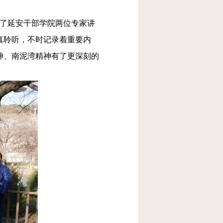
了延安干部学院两位专家讲
真聆听，不时记录着重要内
神、南泥湾精神有了更深刻的