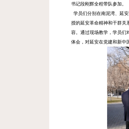
书记段刚辉全程带队参加。
学员们分别在南泥湾、延安
授的延安革命精神和干群关
容。通过现场教学，学员们
体会，对延安在党建和新中