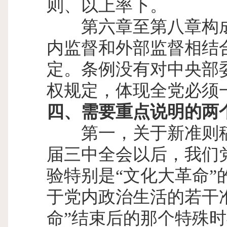
则、以上率下。
第六章至第八章构成第
内监督和外部监督相结
定。条例没有对中央部
权规定，体现全党必须
四、需要重点说明的两
第一，关于新准则稿和
届三中全会以后，我们
验特别是“文化大革命”
于党内政治生活的若干
命”结束后的那个特殊