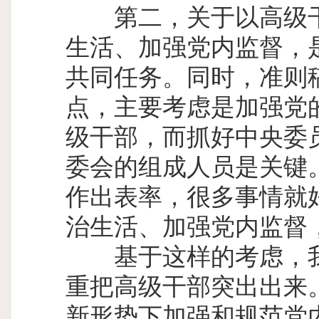
第二，关于以高级干
生活、加强党内监督，
共同任务。同时，准则
点，主要考虑是加强党
级干部，而抓好中央委
委会的组成人员是关键
作出表率，很多事情就
治生活、加强党内监督
基于这样的考虑，我
重把高级干部突出出来
新形势下加强和规范党