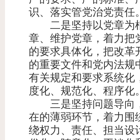
识、落实管党治党责任
二是坚持以党章为根
章、维护党章，着力把
的要求具体化，把改革
的重要文件和党内法规
有关规定和要求系统化
度化、规范化、程序化
三是坚持问题导向，
在的薄弱环节，着力围
绕权力、责任、担当设