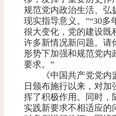
规范党内政治生活、弘
现实指导意义。”“30
很大变化，党的建设既
许多新情况新问题。请
形势下加强和规范党内
要求。”
《中国共产党党内监督条
日颁布施行以来，对加
挥了积极作用。同时，
实践新要求不相适应的