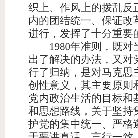
织上、作风上的拨乱反
内的团结统一、保证改
进行，发挥了十分重要
1980年准则，既对
出了解决的办法，又对
行了归纳，是对马克思
创性意义，其主要原则
党内政治生活的目标和
和思想路线，关于坚持
护党的集中统一、严格
于要讲真话、言行一致