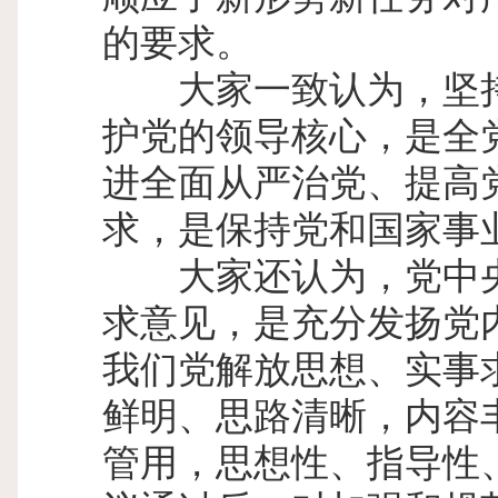
的要求。
大家一致认为，坚持
护党的领导核心，是全
进全面从严治党、提高
求，是保持党和国家事
大家还认为，党中央
求意见，是充分发扬党
我们党解放思想、实事
鲜明、思路清晰，内容
管用，思想性、指导性