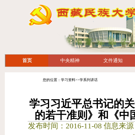
首页
中央精神
文件通知
您的位置：学习资料>>学系列讲话
学习习近平总书记的关
的若干准则》和《中
发布时间：2016-11-08 信