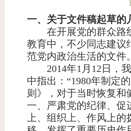
一、关于文件稿起草的
在开展党的群众路线教
教育中，不少同志建议
范党内政治生活的文件
2014年1月12日，
中指出：“1980年制
则》，对于当时恢复和
一、严肃党的纪律、促
上、组织上、作风上的
移，发挥了重要历史作