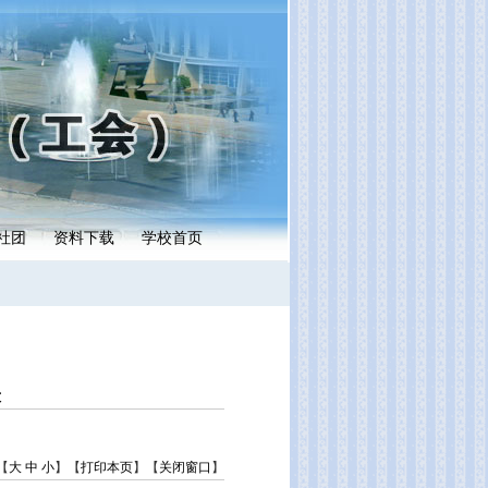
社团
资料下载
学校首页
表
【
大
中
小
】【
打印本页
】【
关闭窗口
】