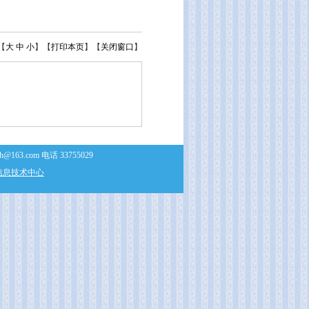
【
大
中
小
】【
打印本页
】【
关闭窗口
】
com 电话 33755029
信息技术中心