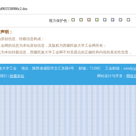
1-d903558986c2.doc
视力保护色：
责声明：
由原创信息、转载信息构成；
工会网的信息为本站原创信息，其版权为西藏民族大学工会网所有；
息为本站转载信息，西藏民族大学工会网不对其观点的正确性和内容的真实性负责 。
大学工会 地址：陕西省咸阳市文汇东路6号 邮编：712082 工会邮箱：xzmdjygh@163.
我们 |
收藏本站
网站设计与开发：
网络