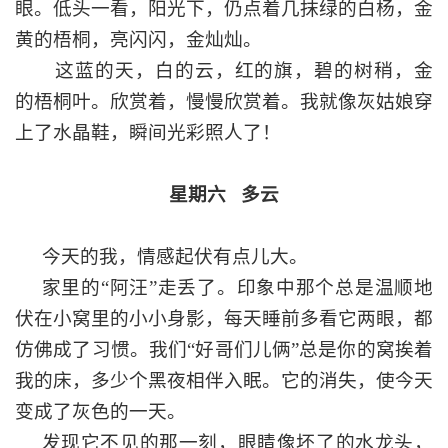
眼。低头一看，阳光下，仍点着几抹绿的白杨，金
黄的梧桐，亮闪闪，金灿灿。
这蓝的天，白的云，红的旗，碧的树稍，金
的梧桐叶。欣赏着，慢慢欣赏着。我就像灰姑娘穿
上了水晶鞋，瞬间光彩照人了！
星期六
多云
今天的我，情感起伏有点儿大。
家里的
“阿汪”走丢了。印象中那个总是温顺地
伏在小窝里的小小身影，每天睡前多看它两眼，都
仿佛成了习惯。我们“好哥们儿俩”总是你的窝挨着
我的床，多少个黑夜相伴入眠。它的消失，使今天
变成了灰色的一天。
发现它不见的那一刻，眼睛像坏了的水龙头，