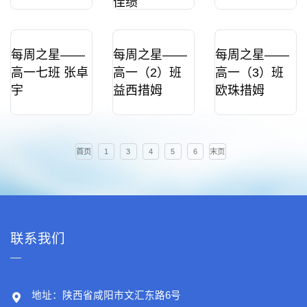
佳绩
每周之星——
每周之星——
每周之星——
高一七班 张卓
高一（2）班
高一（3）班
宇
益西措姆
欧珠措姆
首页
1
3
4
5
6
末页
联系我们
地址：陕西省咸阳市文汇东路6号