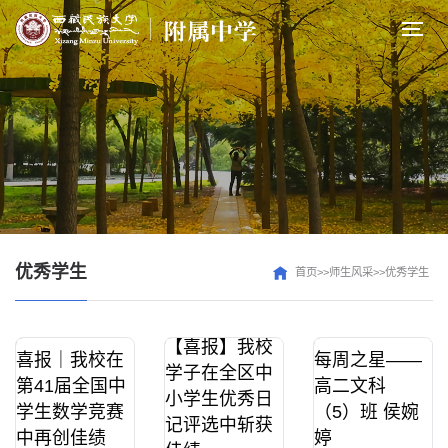
优秀学生
首页>>师生风采>>优秀学生
【喜报】我校
喜报｜我校在
每周之星——
学子在全区中
第41届全国中
高二文科
小学生优秀日
学生数学竞赛
（5）班 侯婉
记评选中斩获
中再创佳绩
婷